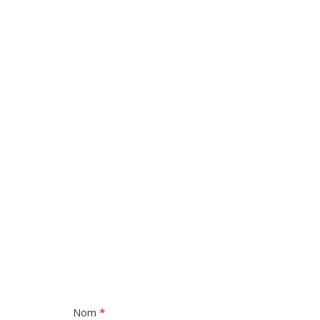
Contact
Nom
I
*