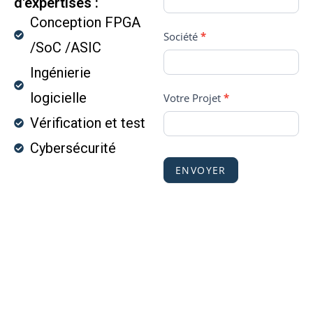
d'expertises :
,
Conception FPGA
l
Société
*
/SoC /ASIC
e
a
Ingénierie
v
logicielle
Votre Projet
*
e
Vérification et test
t
h
Cybersécurité
i
ENVOYER
s
f
i
e
l
d
b
l