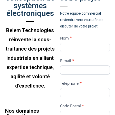
systèmes
électroniques
Notre équipe commercial
reviendra vers vous afin de
discuter de votre projet
Belem Technologies
contact_projet
Nom
I
*
réinvente la sous-
f
traitance des projets
y
o
industriels en alliant
E-mail
*
u
expertise technique,
a
agilité et volonté
r
e
Téléphone
*
d’excellence.
h
u
m
Code Postal
*
a
Nos domaines
n